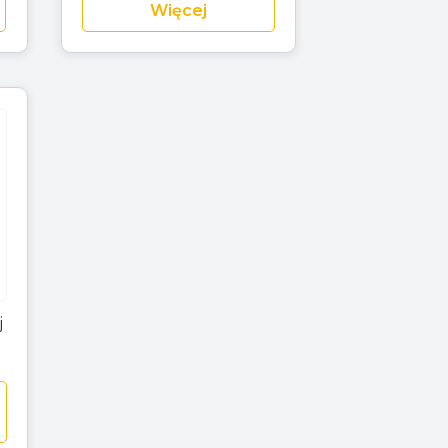
Więcej
j