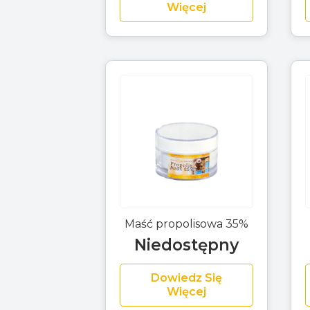
Więcej
Maść propolisowa 35%
Niedostępny
Dowiedz Się
Więcej