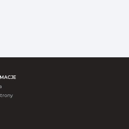
RMACJE
a
trony