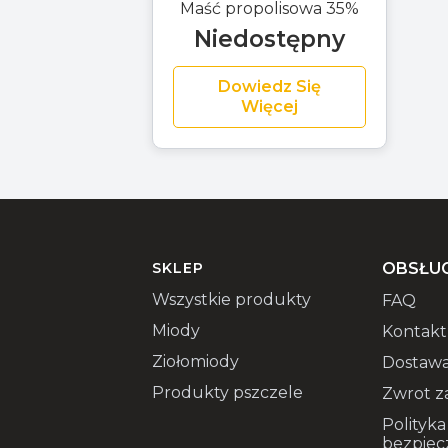
Maść propolisowa 35%
Niedostępny
Dowiedz Się
Więcej
SKLEP
OBSŁUG
Wszystkie produkty
FAQ
Miody
Kontakt
Ziołomiody
Dostawa
Produkty pszczele
Zwrot z
Polityka
bezpiec