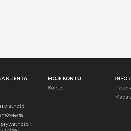
A KLIENTA
MOJE KONTO
INFO
Konto
Pasiek
Mapa s
 i płatność
amówienia
 prywatności i
zeństwa