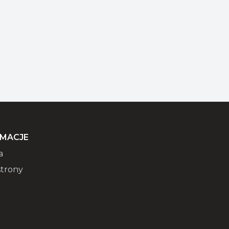
RMACJE
a
trony