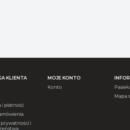
A KLIENTA
MOJE KONTO
INFO
Konto
Pasiek
Mapa s
 i płatność
amówienia
 prywatności i
zeństwa