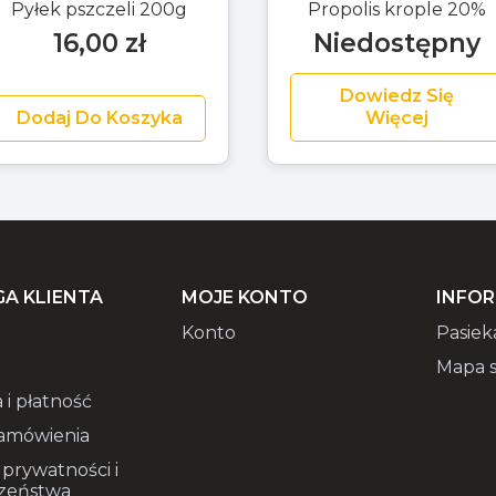
Pyłek pszczeli 200g
Propolis krople 20%
16,00
zł
Niedostępny
Dowiedz Się
Dodaj Do Koszyka
Więcej
A KLIENTA
MOJE KONTO
INFO
Konto
Pasiek
Mapa s
 i płatność
amówienia
 prywatności i
zeństwa