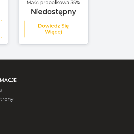
Maść propolisowa 35%
Niedostępny
Dowiedz Się
Więcej
RMACJE
a
trony