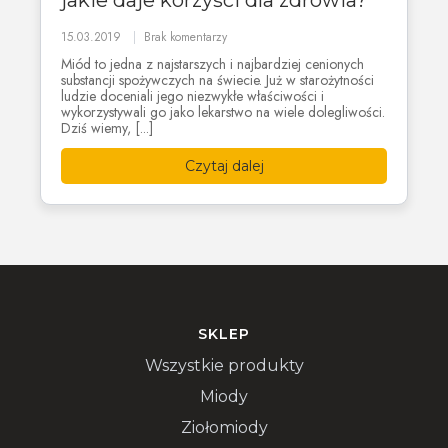
jakie daje korzyści dla zdrowia?
15.03.2019
Brak komentarzy
Miód to jedna z najstarszych i najbardziej cenionych
substancji spożywczych na świecie. Już w starożytności
ludzie doceniali jego niezwykłe właściwości i
wykorzystywali go jako lekarstwo na wiele dolegliwości.
Dziś wiemy, [...]
Czytaj dalej
SKLEP
Wszystkie produkty
Miody
Ziołomiody