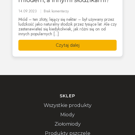
miodem, a innymi słodzikami?
14.09.2023
Brak komentarzy
Miód – ten złoty, lejący się nektar – był używany przez
ludzkość jako naturalny słodzik przez tysiące lat. Ale czy
zastanawiałeś się kiedykolwiek, jak różni się on od
innych popularnych [...]
Czytaj dalej
SKLEP
Wszystkie produkty
Miody
Ziołomiody
Produkty pszczele