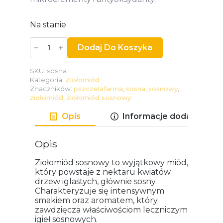
Na stanie
ilość
Dodaj Do Koszyka
Ziołomiód
sosnowy
SKU:
sosna
Kategoria:
Ziołomiód
Znaczników:
pszczelafarma
,
sosna
,
sosnowy
,
ziołomiód
,
ziołomiód sosnowy
Opis
Informacje dodatkowe
Opis
Ziołomiód sosnowy to wyjątkowy miód,
który powstaje z nektaru kwiatów
drzew iglastych, głównie sosny.
Charakteryzuje się intensywnym
smakiem oraz aromatem, który
zawdzięcza właściwościom leczniczym
igieł sosnowych.