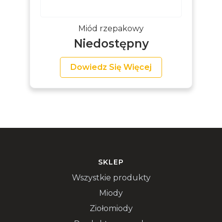
Miód rzepakowy
Niedostępny
Dowiedz Się Więcej
SKLEP
Wszystkie produkty
Miody
Ziołomiody